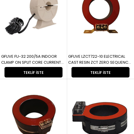
GFUVE FU-32 200/5A INDOOR
GFUVE LZCT722-10 ELECTRICAL
CLAMP ON SPLIT CORE CURRENT
CAST RESIN ZCT ZERO SEQUENCE
TRANSFORMER CT FU-32 200/5A
CURRENT TRANSFORMER
TEKLIF İSTE
TEKLIF İSTE
BÖLÜNMÜŞ ÇEKIRDEKLI AKIM
LZCT722-10 ELEKTRİK DÖKÜM
TRANSFORMATÖRÜ CT ÜZERİNDE
REÇİNE ZCT SIFIR SIRA AKIM
KAPALI KELEPÇE
TRANSFORMATÖRÜ