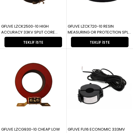
GFUVE LZCK2500-10 HIGH
GFUVE LZCK720-10 RESIN
ACCURACY 33KV SPLIT CORE
MEASURING OR PROTECTION SPLIT
ZERO PHASE CURRENT
CORE DRY TYPE CTS LZCK720-10
TEKLIF İSTE
TEKLIF İSTE
TRANSFORMERLZCK2500-10
REÇİNELİ ÖLÇÜM VEYA KORUMA
YÜKSEK DOĞRULUKLU 33KV
BÖLÜNMÜŞ DAMARLI KURU TİP CTS
BÖLÜNMÜŞ ÇEKIRDEKLI SIFIR FAZ
AKIM TRANSFORMATÖRLERİ
GFUVE LZCG930-10 CHEAP LOW
GFUVE FU16 ECONOMIC 333MV