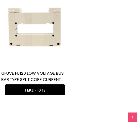
GFUVE FU120 LOW VOLTAGE BUS
BAR TYPE SPLIT CORE CURRENT
TRANSFORMER FU120 ALÇAK
TEKLIF İSTE
GERİLİM BARA TİPİ BÖLÜNMÜŞ
ÇEKIRDEKLİ AKIM
TRANSFORMATÖRÜ
1