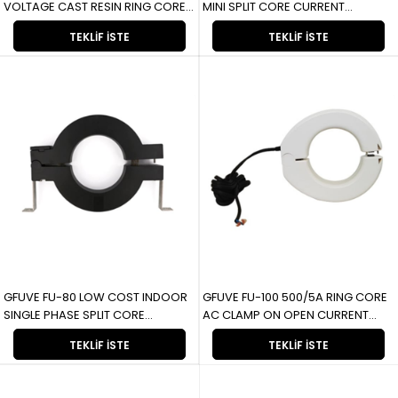
VOLTAGE CAST RESIN RING CORE
MINI SPLIT CORE CURRENT
CURRENT TRANSFORMER
TRANSFORMER FOR METER FU16
TEKLIF İSTE
TEKLIF İSTE
LZCG930-10 UCUZ ALÇAK GERİLİM
EKONOMİK 333MV MİNİ
DÖKME REÇİNE HALKA ÇEKIRDEKLİ
BÖLÜNMÜŞ ÇEKİRDEKLİ SAYAÇ
AKIM TRANSFORMATÖRÜ
İÇİN AKIM TRANSFORMATÖRÜ
GFUVE FU-80 LOW COST INDOOR
GFUVE FU-100 500/5A RING CORE
SINGLE PHASE SPLIT CORE
AC CLAMP ON OPEN CURRENT
CURRENT TRANSFORMER FU-80
TRANSFORMER FU-100 500/5A
TEKLIF İSTE
TEKLIF İSTE
DÜŞÜK MALİYETLİ KAPALI TEK FAZLI
HALKA NÜVELİ AC AÇIK AKIM
BÖLÜNMÜŞ NÜVELİ AKIM
TRAFOSU ÜZERİNDE KLAMP
TRANSFORMATÖRÜ