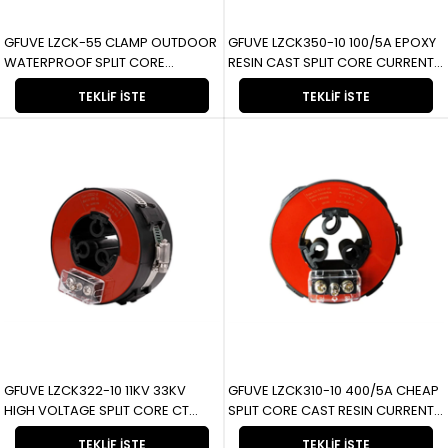
GFUVE LZCK-55 CLAMP OUTDOOR
GFUVE LZCK350-10 100/5A EPOXY
WATERPROOF SPLIT CORE
RESIN CAST SPLIT CORE CURRENT
CURRENT TRANSFORMER LZCK-55
TRANSFORMER LZCK350-10 100/5A
TEKLIF İSTE
TEKLIF İSTE
KELEPÇE DIŞ MEKAN SU GEÇİRMEZ
EPOKSİ REÇİNELİ DÖKÜM AYRIK
BÖLÜNMÜŞ NÜVELİ AKIM
NÜVELİ AKIM TRAFOSU
TRANSFORMATÖRÜ
GFUVE LZCK322-10 11KV 33KV
GFUVE LZCK310-10 400/5A CHEAP
HIGH VOLTAGE SPLIT CORE CT
SPLIT CORE CAST RESIN CURRENT
CURRENT TRANSFORMER
TRANSFORMER LZCK310-10
TEKLIF İSTE
TEKLIF İSTE