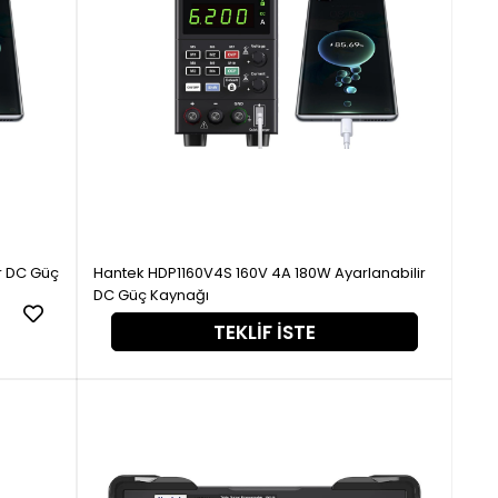
r DC Güç
Hantek HDP1160V4S 160V 4A 180W Ayarlanabilir
DC Güç Kaynağı
TEKLIF İSTE