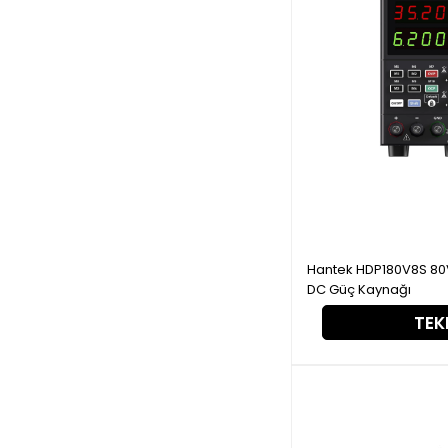
Hantek HDP180V8S 80V
DC Güç Kaynağı
TEKL