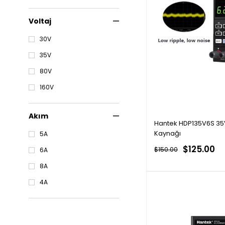
Voltaj
30V
35V
80V
160V
Akım
Hantek HDP135V6S 35V
Kaynağı
5A
$125.00
$150.00
6A
8A
4A