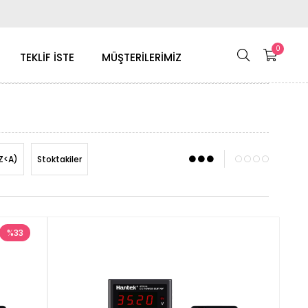
0
TEKLİF İSTE
MÜŞTERİLERİMİZ
Z<A)
Stoktakiler
%33