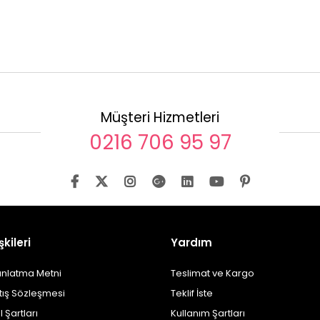
Müşteri Hizmetleri
0216 706 95 97
şkileri
Yardım
ınlatma Metni
Teslimat ve Kargo
tış Sözleşmesi
Teklif İste
l Şartları
Kullanım Şartları