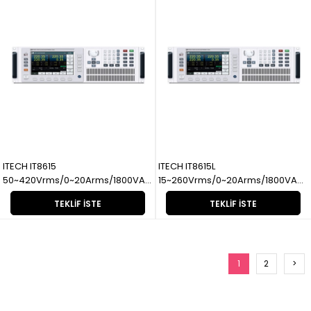
ITECH IT8615
ITECH IT8615L
50~420Vrms/0~20Arms/1800VA
15~260Vrms/0~20Arms/1800VA
AC/DC Elektronik Yük
AC/DC Elektronik Yük
TEKLIF İSTE
TEKLIF İSTE
1
2
>