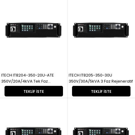
ITECH IT8204-350-20U-ATE
ITECH IT8205-350-30U
350V/20A/4kVA Tek Faz
350V/30A/5kVA 3 Faz Rejeneratif
Rejeneratif
TEKLIF İSTE
TEKLIF İSTE