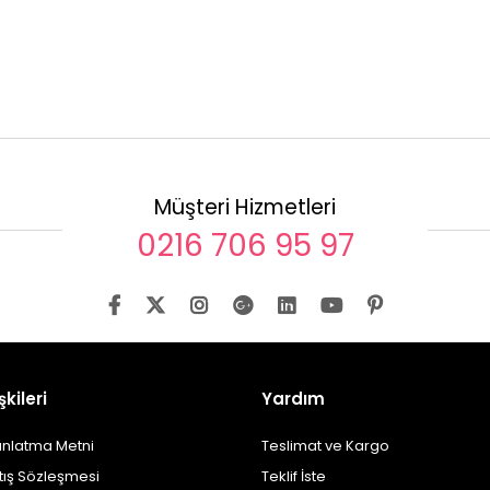
Müşteri Hizmetleri
0216 706 95 97
şkileri
Yardım
ınlatma Metni
Teslimat ve Kargo
tış Sözleşmesi
Teklif İste