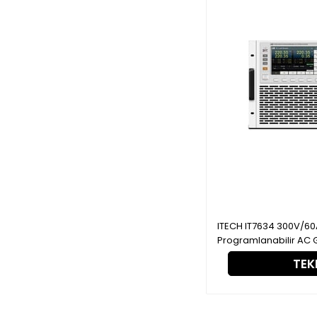
ITECH IT7634 300V/60A/45kVA, 3 Faz
Programlanabilir AC 
TEKL