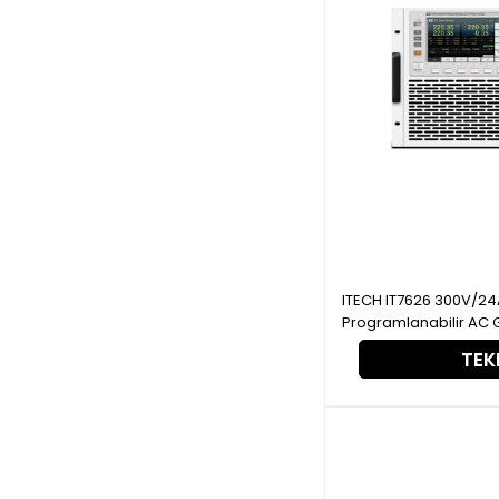
ITECH IT7626 300V/24A/3000VA, Tek Faz
Programlanabilir AC 
TEKL