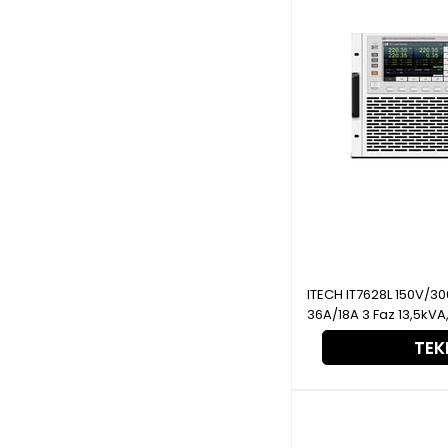
ITECH IT7628L 150V/300V 108A/54A 1 Faz
36A/18A 3 Faz 13,5kVA, 1 Faz veya 3 Faz, 37U
Programlanabilir AC 
TEKL