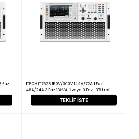
ITECH IT7628 150V/300V 144A/72A 1 Faz
48A/24A 3 Faz 18kVA, 1 veya 3 Faz , 37U raf
Programlanabilir AC Güç kaynağı
TEKLIF İSTE