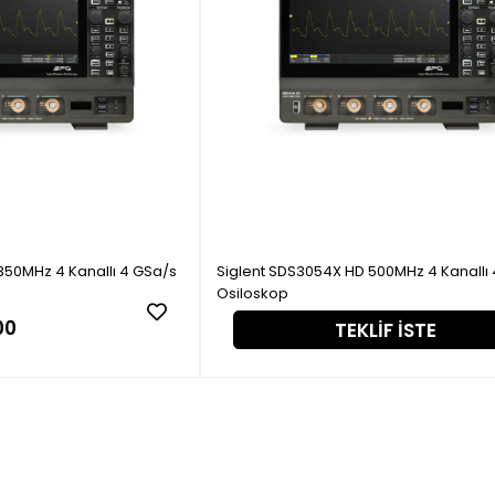
350MHz 4 Kanallı 4 GSa/s
Siglent SDS3054X HD 500MHz 4 Kanallı
Osiloskop
00
TEKLIF İSTE