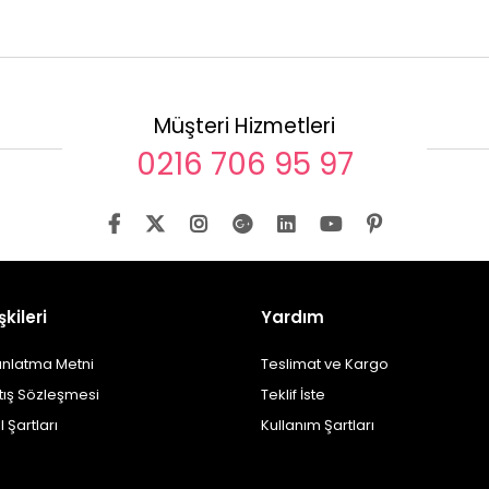
Müşteri Hizmetleri
0216 706 95 97
şkileri
Yardım
ınlatma Metni
Teslimat ve Kargo
tış Sözleşmesi
Teklif İste
l Şartları
Kullanım Şartları