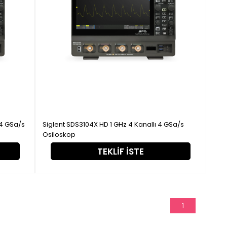
 4 GSa/s
Siglent SDS3104X HD 1 GHz 4 Kanallı 4 GSa/s
Osiloskop
TEKLIF İSTE
1