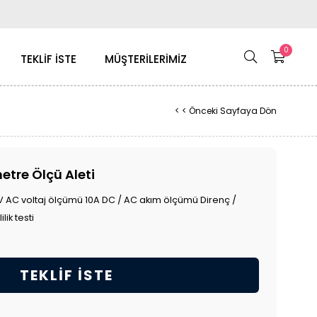
0
TEKLİF İSTE
MÜŞTERİLERİMİZ
< < Önceki Sayfaya Dön
etre Ölçü Aleti
V AC voltaj ölçümü 10A DC / AC akım ölçümü Direnç /
lik testi
TEKLIF İSTE