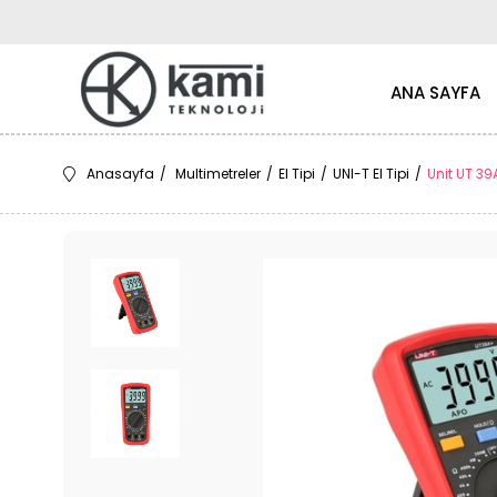
ANA SAYFA
Anasayfa
Multimetreler
El Tipi
UNI-T El Tipi
Unit UT 39