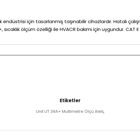
 endüstrisi için tasarlanmış taşınabilir cihazlardır. Hatalı çalış
 sıcaklık ölçüm özelliği ile HVACR bakımı için uygundur. CAT II
Etiketler
Unit UT 39A+ Multimetre Ölçü Aleti
,