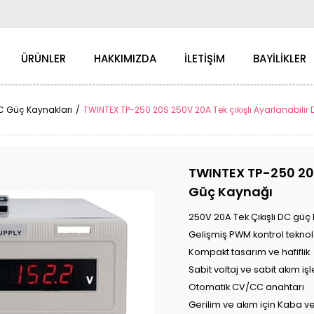
ÜRÜNLER
HAKKIMIZDA
İLETİŞİM
BAYİLİKLER
DC Güç Kaynakları
TWINTEX TP-250 20S 250V 20A Tek çıkışlı Ayarlanabili
TWINTEX TP-250 20S
Güç Kaynağı
250V 20A Tek Çıkışlı DC gü
Gelişmiş PWM kontrol teknolo
Kompakt tasarım ve hafiflik
Sabit voltaj ve sabit akım iş
Otomatik CV/CC anahtarı
Gerilim ve akım için Kaba v