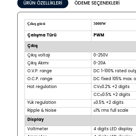
ÜRÜN ÖZELLIKLERI
ÖDEME SEÇENEKLERI
Çıkış gücü
5000W
Çalışma Türü
PWM
Çıkış
Çıkış voltajı
0-250V
Çıkış Akımı
0-20A
O.V.P. range
DC 1~100% rated out
O.C.P. range
DC fixed 105% max. 
Hat regulation
CV
≤
0.2% +2 digits
CC
≤
0.5% +2 digits
Yük regulation
≤
0.5% +2 digits
Ripple & Noise
≤
1% rms full scale
Display
Voltmeter
4 digits LED display