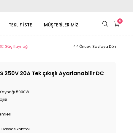
0
TEKLİF İSTE
MÜŞTERİLERİMİZ
r DC Güç Kaynağı
< < Önceki Sayfaya Dön
 250V 20A Tek çıkışlı Ayarlanabilir DC
ç Kaynağı 5000W
jisi
lemleri
e Hassas kontrol