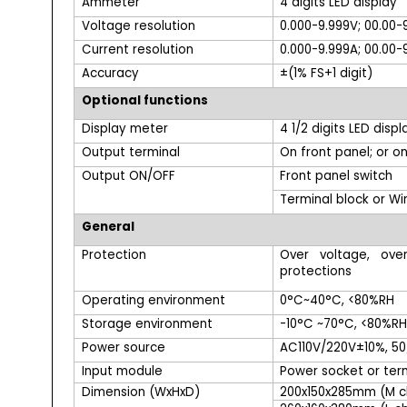
Ammeter
4 digits LED display
Voltage resolution
0.000-9.999V; 00.00-
Current resolution
0.000-9.999A; 00.00-
Accuracy
±(1
%
FS
+
1
d
igit)
Optional functions
Display meter
4 1/2 digits LED disp
Output terminal
On front panel; or o
Output ON/OFF
Front panel switch
Terminal block or Wi
General
Protection
Over voltage, ove
protections
Operating environment
0°
C
~40°
C
, <80%
RH
Storage environment
-1
0°
C
~
7
0°
C
, <80%
R
Power source
AC11
0
V/2
2
0V
±10%
, 5
Input module
Power socket or ter
Dimension
(WxHxD)
200x150x285mm (M c