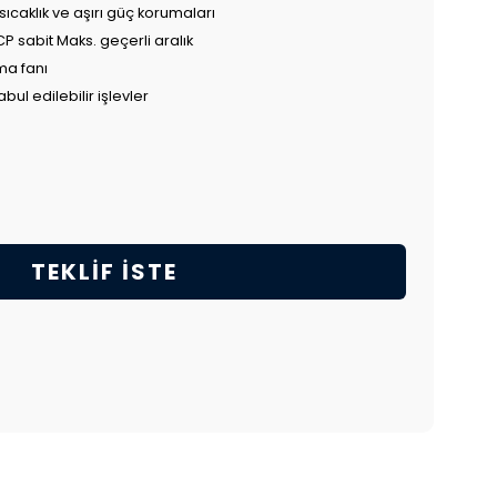
ı sıcaklık ve aşırı güç korumaları
CP sabit Maks. geçerli aralık
tma fanı
abul edilebilir işlevler
TEKLIF İSTE