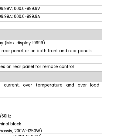
99.99V; 000.0-999.9V
99.99A; 000.0-999.9A
lay (Max. display 19999)
n rear panel; or on both front and rear panels
res on rear panel for remote control
r current, over temperature and over load
H
0/60Hz
minal block
hassis, 200W~1250W)