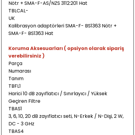
Nötr + SMA-F-AS/NZS 3112:201 Hat
TBLCAL-
UK
Kalibrasyon adaptörleri SMA-F- BS1363 Nötr +
SMA-F- BS1363 Hat
Koruma Aksesuarları ( opsiyon olarak sipariş
verebilirsiniz )
Parça
Numaras
Tanım
TBFL
Harici 10 dB zayıflatıcı / Sınırlayıcı / Yüksek
Geçiren Filtre
TBAS
3, 6, 10, 20 dB zayıflatıcı seti, N-Erkek / N-Dişi, 2 W,
DC - 3 GHz
TBAS