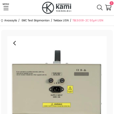
0
MENU
Anasayfa
EMC Test Ekipmanları
Tekbox LISN
TBL5008-2C 50µH LISN