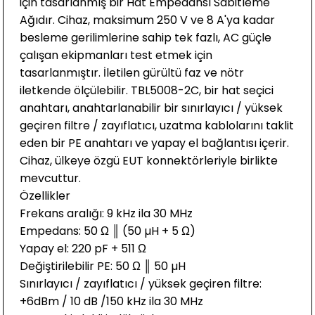
için tasarlanmış bir Hat Empedansı Sabitleme
Ağıdır. Cihaz, maksimum 250 V ve 8 A'ya kadar
besleme gerilimlerine sahip tek fazlı, AC güçle
çalışan ekipmanları test etmek için
tasarlanmıştır. İletilen gürültü faz ve nötr
iletkende ölçülebilir. TBL5008-2C, bir hat seçici
anahtarı, anahtarlanabilir bir sınırlayıcı / yüksek
geçiren filtre / zayıflatıcı, uzatma kablolarını taklit
eden bir PE anahtarı ve yapay el bağlantısı içerir.
Cihaz, ülkeye özgü EUT konnektörleriyle birlikte
mevcuttur.
Özellikler
Frekans aralığı: 9 kHz ila 30 MHz
Empedans: 50 Ω
║
(50 µH + 5 Ω)
Yapay el: 220 pF + 511 Ω
Değiştirilebilir PE: 50 Ω
║
50 µH
Sınırlayıcı / zayıflatıcı / yüksek geçiren filtre:
+6dBm / 10 dB /150 kHz ila 30 MHz