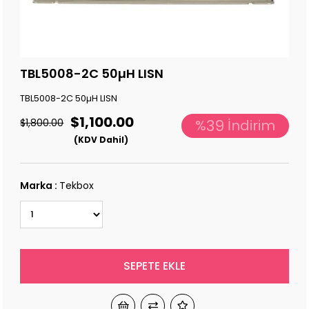
TBL5008-2C 50µH LISN
TBL5008-2C 50µH LISN
$1,100.00
39
$1,800.00
%
İndirim
(KDV Dahil)
Marka
:
Tekbox