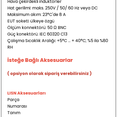
Hava çekirdekli indüktörler
Hat gerilimi: maks. 250V / 50/ 60 Hz veya DC
Maksimum akım: 23°C'de 8 A
EUT soketi: ülkeye özgü
Ölçüm konnektörü: 50 Ω BNC
Güç konektörü: IEC 60320 C13
Çalışma Sıcaklık Aralığı: +5°C … + 40°C; %5 ila %80
RH
İsteğe Bağlı Aksesuarlar
( opsiyon olarak sipariş verebilirsiniz )
LISN Aksesuarları
Parça
Numaras
Tanım