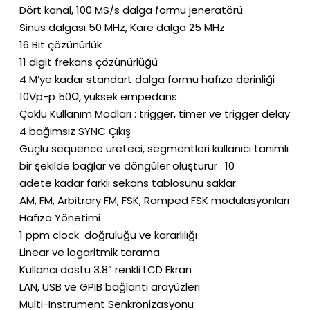
Dört kanal, 100 MS/s dalga formu jeneratörü
Sinüs dalgası 50 MHz, Kare dalga 25 MHz
16 Bit çözünürlük
11 digit frekans çözünürlüğü
4 M’ye kadar standart dalga formu hafıza derinliği
10Vp-p 50Ω, yüksek empedans
Çoklu Kullanım Modları : trigger, timer ve trigger delay
4 bağımsız SYNC Çıkış
Güçlü sequence üreteci, segmentleri kullanıcı tanımlı
bir şekilde bağlar ve döngüler oluşturur . 10
adete kadar farklı sekans tablosunu saklar.
AM, FM, Arbitrary FM, FSK, Ramped FSK modülasyonları
Hafıza Yönetimi
1 ppm clock doğruluğu ve kararlılığı
Linear ve logaritmik tarama
Kullancı dostu 3.8” renkli LCD Ekran
LAN, USB ve GPIB bağlantı arayüzleri
Multi-Instrument Senkronizasyonu