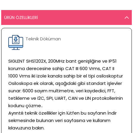
ÜRÜN ÖZELLIKLERI
Teknik Döküman
SIGLENT SHS1202X, 200MHz bant genişliğine ve IP51
koruma derecesine sahip CAT III 600 Vrms, CAT II
1000 Vrms iki izole kanala sahip bir el tipi osiloskoptur
Osiloskopa ek olarak, aşağıdaki gibi standart işlevler
sunar: 6000 sayım multimetre, veri kaydedici, FFT,
tetikleme ve I2C, SPI, UART, CAN ve LIN protokollerinin
kodunu çözme..
Ayrıntılı teknik özellikler için lütfen bu sayfanın İndir
sekmesinde bulunan veri sayfasına ve kullanım
kılavuzuna bakın.