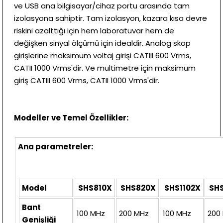
ve USB ana bilgisayar/cihaz portu arasında tam
izolasyona sahiptir. Tam izolasyon, kazara kısa devre
riskini azalttığı için hem laboratuvar hem de
değişken sinyal ölçümü için idealdir. Analog skop
girişlerine maksimum voltaj girişi CATIII 600 Vrms,
CATII 1000 Vrms'dir. Ve multimetre için maksimum
giriş CATIII 600 Vrms, CATII 1000 Vrms'dir.
Modeller ve Temel Özellikler:
Ana parametreler:
Model
SHS810X
SHS820X
SHS1102X
SHS
Bant
100 MHz
200 MHz
100 MHz
200
Genişliği