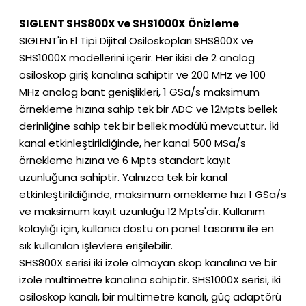
SIGLENT SHS800X ve SHS1000X Önizleme
SIGLENT'in El Tipi Dijital Osiloskopları SHS800X ve
SHS1000X modellerini içerir. Her ikisi de 2 analog
osiloskop giriş kanalına sahiptir ve 200 MHz ve 100
MHz analog bant genişlikleri, 1 GSa/s maksimum
örnekleme hızına sahip tek bir ADC ve 12Mpts bellek
derinliğine sahip tek bir bellek modülü mevcuttur. İki
kanal etkinleştirildiğinde, her kanal 500 MSa/s
örnekleme hızına ve 6 Mpts standart kayıt
uzunluğuna sahiptir. Yalnızca tek bir kanal
etkinleştirildiğinde, maksimum örnekleme hızı 1 GSa/s
ve maksimum kayıt uzunluğu 12 Mpts'dir. Kullanım
kolaylığı için, kullanıcı dostu ön panel tasarımı ile en
sık kullanılan işlevlere erişilebilir.
SHS800X serisi iki izole olmayan skop kanalına ve bir
izole multimetre kanalına sahiptir. SHS1000X serisi, iki
osiloskop kanalı, bir multimetre kanalı, güç adaptörü