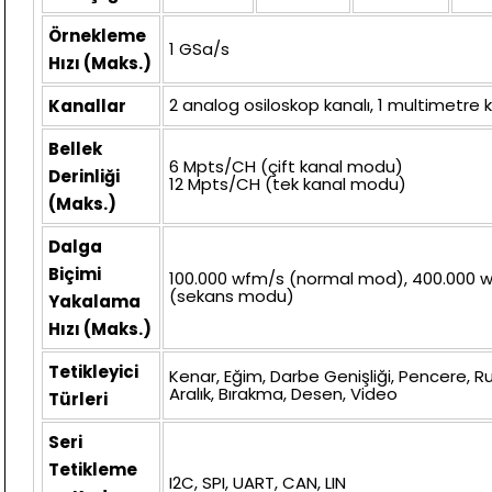
Örnekleme
1 GSa/s
Hızı (Maks.)
2 analog osiloskop kanalı, 1 multimetre k
Kanallar
Bellek
6 Mpts/CH (çift kanal modu)
Derinliği
12 Mpts/CH (tek kanal modu)
(Maks.)
Dalga
Biçimi
100.000 wfm/s (normal mod), 400.000 
(sekans modu)
Yakalama
Hızı (Maks.)
Tetikleyici
Kenar, Eğim, Darbe Genişliği, Pencere, Ru
Aralık, Bırakma, Desen, Video
Türleri
Seri
Tetikleme
I2C, SPI, UART, CAN, LIN