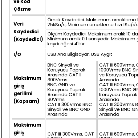
ve Kod
Çözme
Örnek Kaydedici. Maksimum örnekleme h
Veri
25kSa/s, Minimum örnekleme hızı 1Sa/s'd
Kaydedici
Ölçüm Kaydedici. Maksimum aralık 10 da
Minimum aralık 0,1 saniyedir. Maksimum 
(Kaydedici)
kaydı öğesi 4'tür
USB Ana Bilgisayar, USB Aygıt
I/O
BNC Sinyali ve
CAT III 600Vrms, 
Koruyucu Toprak
1000Vrms BNC Sin
Arasında CAT II
ve Koruyucu Top
Maksimum
300Vrms
Arasında
BNC GND ve
CAT III 600Vrms, 
giriş
Koruyucu Toprak
1000Vrms BNC G
gerilimi
Arasında CAT II
Koruyucu Toprak
30Vrms
Arasında
(Kapsam)
CAT II 300Vrms BNC
CAT III 300Vrms 
Sinyali ve BNC GND
Sinyali ve BNC G
Arasında
Arasında
Maksimum
giriş
CAT III 300Vrms, CAT
CAT III 600Vrms, 