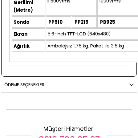
II 600Vrms
1000Vrms
Gerilimi
(Metre)
Sonda
PP510
PP215
PB925
5.6-inch TFT-LCD (640x480)
Ekran
Ambalajsız 1,75 kg. Paket ile 3,5 kg
Ağırlık
ÖDEME SEÇENEKLERI
Müşteri Hizmetleri