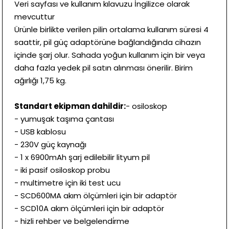
Veri sayfası ve kullanım kılavuzu İngilizce olarak
mevcuttur
Ürünle birlikte verilen pilin ortalama kullanım süresi 4
saattir, pil güç adaptörüne bağlandığında cihazın
içinde şarj olur. Sahada yoğun kullanım için bir veya
daha fazla yedek pil satın alınması önerilir. Birim
ağırlığı 1,75 kg.
Standart ekipman dahildir:
- osiloskop
- yumuşak taşıma çantası
- USB kablosu
- 230V güç kaynağı
- 1 x 6900mAh şarj edilebilir lityum pil
- iki pasif osiloskop probu
- multimetre için iki test ucu
- SCD600MA akım ölçümleri için bir adaptör
- SCD10A akım ölçümleri için bir adaptör
- hizli rehber ve belgelendi̇rme