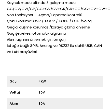
Kaynak modu altında 8 çalışma modu:
CC/CV/CW/CP/CC+CV/CV+CR/CR+CC/CC+CV+CW+
Von fonksiyonu - Açma/Kapama kontrolü
Çoklu koruma: OVP / ±OCP / ±OPP / OTP /voltaj
Geçici düşme koruması/karaya çıkma önleme
Güç şebekesi otomatik algılama
Akım aşımını önlemek için ön şarj
İsteğe bağlı GPIB, Analog ve RS232 ile dahili USB, CAN
ve LAN arayüzleri
Güç
4KW
Voltaj
80V
Akım
80A