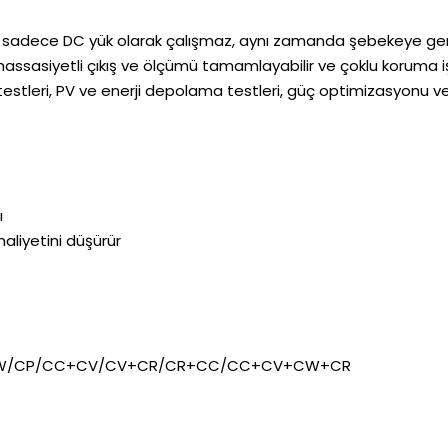
ük sadece DC yük olarak çalışmaz, aynı zamanda şebekeye geri 
sasiyetli çıkış ve ölçümü tamamlayabilir ve çoklu koruma işlev
testleri, PV ve enerji depolama testleri, güç optimizasyonu ve
ı
aliyetini düşürür
CV/CW/CP/CC+CV/CV+CR/CR+CC/CC+CV+CW+CR