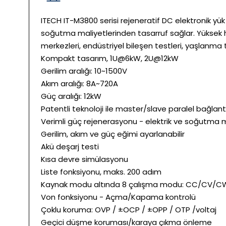
ITECH IT-M3800 serisi rejeneratif DC elektronik y
soğutma maliyetlerinden tasarruf sağlar. Yüksek has
merkezleri, endüstriyel bileşen testleri, yaşlanma 
Kompakt tasarım, 1U@6kW, 2U@12kW
Gerilim aralığı: 10~1500V
Akım aralığı: 8A~720A
Güç aralığı: 12kW
Patentli teknoloji ile master/slave paralel bağlant
Verimli güç rejenerasyonu - elektrik ve soğutma m
Gerilim, akım ve güç eğimi ayarlanabilir
Akü deşarj testi
Kısa devre simülasyonu
Liste fonksiyonu, maks. 200 adım
Kaynak modu altında 8 çalışma modu: CC/
Von fonksiyonu - Açma/Kapama kontrolü
Çoklu koruma: OVP / ±OCP / ±OPP / OTP /voltaj
Geçici düşme koruması/karaya çıkma önleme