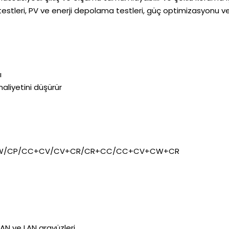
testleri, PV ve enerji depolama testleri, güç optimizasyonu ve
ı
aliyetini düşürür
CV/CW/CP/CC+CV/CV+CR/CR+CC/CC+CV+CW+CR
CAN ve LAN arayüzleri