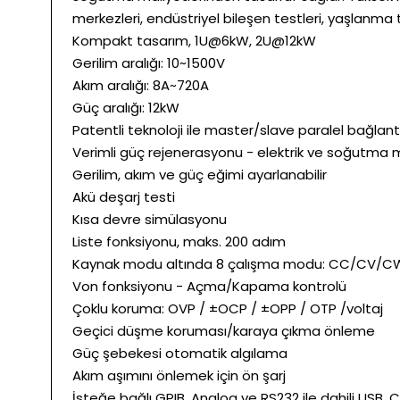
merkezleri, endüstriyel bileşen testleri, yaşlanma 
Kompakt tasarım, 1U@6kW, 2U@12kW
Gerilim aralığı: 10~1500V
Akım aralığı: 8A~720A
Güç aralığı: 12kW
Patentli teknoloji ile master/slave paralel bağlant
Verimli güç rejenerasyonu - elektrik ve soğutma m
Gerilim, akım ve güç eğimi ayarlanabilir
Akü deşarj testi
Kısa devre simülasyonu
Liste fonksiyonu, maks. 200 adım
Kaynak modu altında 8 çalışma modu: CC/
Von fonksiyonu - Açma/Kapama kontrolü
Çoklu koruma: OVP / ±OCP / ±OPP / OTP /voltaj
Geçici düşme koruması/karaya çıkma önleme
Güç şebekesi otomatik algılama
Akım aşımını önlemek için ön şarj
İsteğe bağlı GPIB, Analog ve RS232 ile dahili USB, 