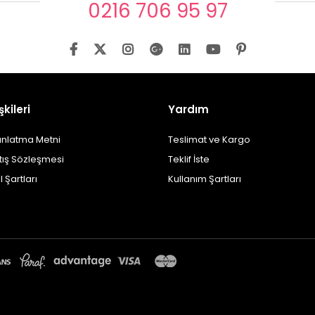
0216 706 95 97
şkileri
Yardım
ınlatma Metni
Teslimat ve Kargo
tış Sözleşmesi
Teklif İste
l Şartları
Kullanım Şartları