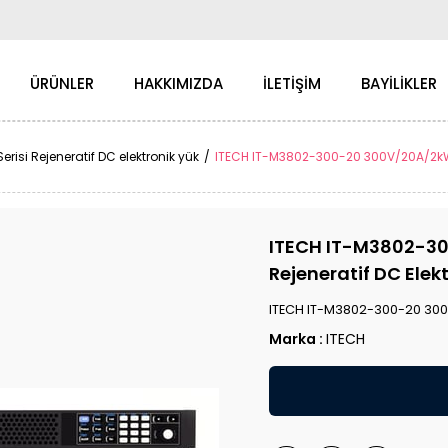
ÜRÜNLER
HAKKIMIZDA
İLETİŞİM
BAYİLİKLER
risi Rejeneratif DC elektronik yük
ITECH IT-M3802-300-20 300V/20A/2kW, T
ITECH IT-M3802-30
Rejeneratif DC Elek
ITECH IT-M3802-300-20 300V
Marka
:
ITECH