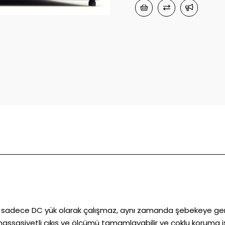
ük sadece DC yük olarak çalışmaz, aynı zamanda şebekeye geri 
sasiyetli çıkış ve ölçümü tamamlayabilir ve çoklu koruma işlev