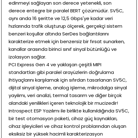
edinmeyi sağlayan son derece yetenekli, son
derece entegre bir paralel BERT çözümüdür. SV5C,
aynı anda 16 şeritte ve 12,5 Gbps'ye kadar veri
hızlarında trafik oluşturup ölçerek, gerçekçi sistem
benzeri koşullar altında SerDes bağlantılarını
karakterize etmek için benzersiz bir fırsat sunarken,
kanallar arasında birinci sınıf sinyal bütünlüğü ve
izolasyon sağlar.
PCI Express Gen 4 ve yaklaşan çeşitli MIPI
standartları gibi paralel arayüzlerin doğrulama
ihtiyaçlarını karşılamak için sıfırdan tasarlanan SV5C,
dijital sinyal işleme, analog işleme, mikrodalga sinyal
yayılımı, veri analizi, termal tasarım ve diğer birçok
alandaki yenilikleri içeren teknolojik bir mucizedir!
Introspect ESP Yazılımı ile birlikte kullanıldığında SV5C,
bir test otomasyon paketi, cihaz güç kaynakları,
cihaz işleyicileri ve cihaz kontrol problarından oluşan
eksiksiz bir yüksek hacimli karakterizasyon