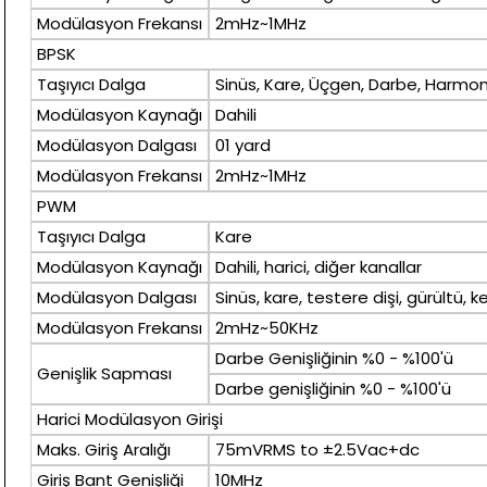
Modülasyon Frekansı
2mHz~1MHz
BPSK
Taşıyıcı Dalga
Sinüs, Kare, Üçgen, Darbe, Harmoni
Modülasyon Kaynağı
Dahili
Modülasyon Dalgası
01 yard
Modülasyon Frekansı
2mHz~1MHz
PWM
Taşıyıcı Dalga
Kare
Modülasyon Kaynağı
Dahili, harici, diğer kanallar
Modülasyon Dalgası
Sinüs, kare, testere dişi, gürültü, ke
Modülasyon Frekansı
2mHz~50KHz
Darbe Genişliğinin %0 - %100'ü
Genişlik Sapması
Darbe genişliğinin %0 - %100'ü
Harici Modülasyon Girişi
Maks. Giriş Aralığı
75mVRMS to ±2.5Vac+dc
Giriş Bant Genişliği
10MHz