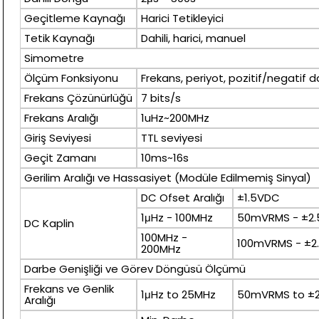
Geçitleme Kaynağı
Harici Tetikleyici
Tetik Kaynağı
Dahili, harici, manuel
Simometre
Ölçüm Fonksiyonu
Frekans, periyot, pozitif/negatif 
Frekans Çözünürlüğü
7 bits/s
Frekans Aralığı
1uHz~200MHz
Giriş Seviyesi
TTL seviyesi
Geçit Zamanı
10ms~16s
Gerilim Aralığı ve Hassasiyet (Modüle Edilmemiş Sinyal)
DC Ofset Aralığı
±1.5VDC
1μHz - 100MHz
50mVRMS - ±2
DC Kaplin
100MHz -
100mVRMS - ±
200MHz
Darbe Genişliği ve Görev Döngüsü Ölçümü
Frekans ve Genlik
1μHz to 25MHz
50mVRMS to ±
Aralığı