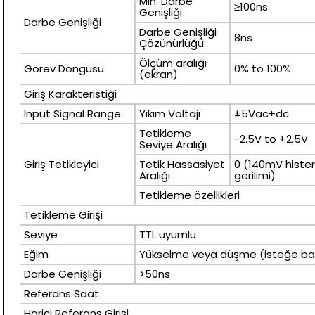
Min. Darbe
≥100ns
Genişliği
Darbe Genişliği
Darbe Genişliği
8ns
Çözünürlüğü
Ölçüm aralığı
Görev Döngüsü
0% to 100%
(ekran)
Giriş Karakteristiği
Input Signal Range
Yıkım Voltajı
±5Vac+dc
Tetikleme
-2.5V to +2.5V
Seviye Aralığı
Giriş Tetikleyici
Tetik Hassasiyet
0 (140mV histere
Aralığı
gerilimi)
Tetikleme özellikleri
Tetikleme Girişi
Seviye
TTL uyumlu
Eğim
Yükselme veya düşme (isteğe bağ
Darbe Genişliği
>50ns
Referans Saat
Harici Referans Girişi