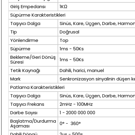
Giriş Empedansı
1KΩ
Süpürme Karakteristikleri
Taşıyıcı Dalga
Sinüs, Kare, Üçgen, Darbe, Harmoni
Tip
Doğrusal
Yönlendirme
Top
Süpürme
1ms - 50Ks
Bekleme/Geri Dönüş
1ms - 50Ks
Süresi
Tetik Kaynağı
Dahili, harici, manuel
Mark
Senkronizasyon sinyalinin düşen k
Patlama Karakteristikleri
Taşıyıcı Dalga
Sinüs, Kare, Üçgen, Darbe, Harmoni
Taşıyıcı Frekans
2mHz - 100MHz
Darbe Sayısı
1 - 2000 000 000
Başlatma/Durdurma
0° - 360°
Aşaması
Dahili Döngü
2μs - 500s