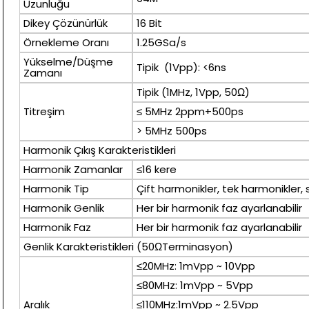
Uzunluğu
Dikey Çözünürlük
16 Bit
Örnekleme Oranı
1.25GSa/s
Yükselme/Düşme
Tipik (1Vpp): <6ns
Zamanı
Tipik (1MHz, 1Vpp, 50Ω)
Titreşim
≤ 5MHz 2ppm+500ps
> 5MHz 500ps
Harmonik Çıkış Karakteristikleri
Harmonik Zamanlar
≤16 kere
Harmonik Tip
Çift harmonikler, tek harmonikler, s
Harmonik Genlik
Her bir harmonik faz ayarlanabilir
Harmonik Faz
Her bir harmonik faz ayarlanabilir
Genlik Karakteristikleri (50ΩTerminasyon)
≤20MHz: 1mVpp ~ 10Vpp
≤80MHz: 1mVpp ~ 5Vpp
Aralık
≤110MHz:1mVpp ~ 2.5Vpp