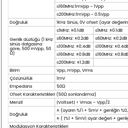
≤160MHz:1mVpp ~ 1Vpp
≤200MHz:1mVpp ~ 0.5Vpp
Doğruluk
1KHz Sinüs, 0V ofset (ayar değer
≤1MHz: ±0.1dB
≤1MHz: ±0.1dB
≤60MHz: ±0.2dB
≤60MHz: ±0.2dB
Genlik düzlüğü (1 kHz
sinüs dalgasına
≤100MHz: ±0.4dB
≤100MHz: ±0.4d
göre, 500 mVpp, 50
Ω)
≤160MHz: ±0.8dB
≤160MHz: ±0.8d
≤200MHz: ±1.2dB
Birim
Vpp, mVpp, Vrms
Çözünürlük
1mV
Empedans
50Ω
Ofset Karakteristikleri (50Ω sonlandırma)
Menzil
|Voltset| < Vmax – Vpp/2
± (ayarın %1'i + 5mV + genliğin %0,
Doğruluk
± ( |%1 + 5mV| ayar değeri + genliğ
Modülasyon Karakteristikleri