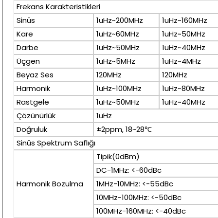
Frekans Karakteristikleri
Sinüs
1uHz~200MHz
1uHz~160MHz
Kare
1uHz~60MHz
1uHz~50MHz
Darbe
1uHz~50MHz
1uHz~40MHz
Üçgen
1uHz~5MHz
1uHz~4MHz
Beyaz Ses
120MHz
120MHz
Harmonik
1uHz~100MHz
1uHz~80MHz
Rastgele
1uHz~50MHz
1uHz~40MHz
Çözünürlük
1uHz
Doğruluk
±2ppm, 18~28℃
Sinüs Spektrum Saflığı
Tipik(0dBm)
DC-1MHz: <-60dBc
Harmonik Bozulma
1MHz-10MHz: <-55dBc
10MHz-100MHz: <-50dBc
100MHz-160MHz: <-40dBc