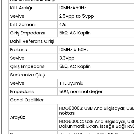
Kilit Aralığı
10MHz±50Hz
Seviye
2.5Vpp to 5Vpp
Kilit Zamanı
<2s
Giriş Empedansı
5kΩ, AC Kaplin
Dahili Referans Girişi
Frekans
10MHz ± 50Hz
Seviye
3.3Vpp
Çıkış Empedansı
5kΩ, AC Kaplin
Senkronize Çıkış
Seviye
TTL uyumlu
Empedans
50Ω, nominal değer
Genel Özellikler
HDG6000B: USB Ana Bilgisayar, USB
noktası
Arayüz
HDG6000C: USB Ana Bilgisayar, USB 
Dokunmatik Ekran, İsteğe Bağlı RS