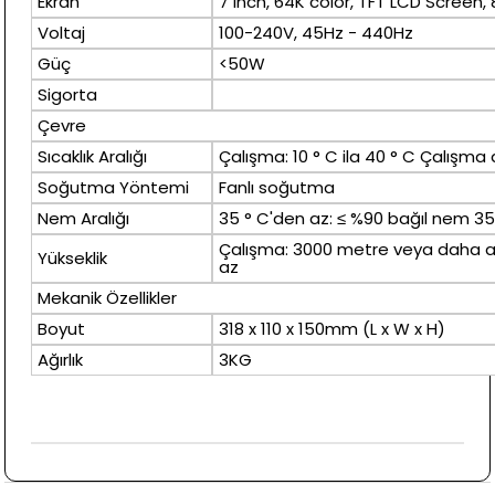
Ekran
7 inch, 64K color, TFT LCD Screen,
Voltaj
100-240V, 45Hz - 440Hz
Güç
<50W
Sigorta
Çevre
Sıcaklık Aralığı
Çalışma: 10 ° C ila 40 ° C Çalışma d
Soğutma Yöntemi
Fanlı soğutma
Nem Aralığı
35 ° C'den az: ≤ %90 bağıl nem 35 
Çalışma: 3000 metre veya daha a
Yükseklik
az
Mekanik Özellikler
Boyut
318 x 110 x 150mm (L x W x H)
Ağırlık
3KG