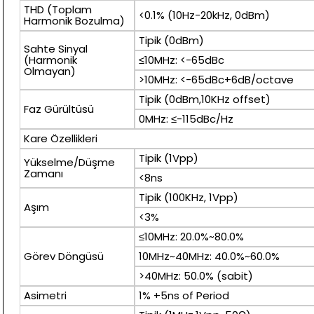
THD (Toplam
<0.1% (10Hz-20kHz, 0dBm)
Harmonik Bozulma)
Tipik (0dBm)
Sahte Sinyal
(Harmonik
≤10MHz: <-65dBc
Olmayan)
>10MHz: <-65dBc+6dB/octave
Tipik (0dBm,10KHz offset)
Faz Gürültüsü
0MHz: ≤-115dBc/Hz
Kare Özellikleri
Tipik (1Vpp)
Yükselme/Düşme
Zamanı
<8ns
Tipik (100KHz, 1Vpp)
Aşım
<3%
≤10MHz: 20.0%~80.0%
Görev Döngüsü
10MHz~40MHz: 40.0%~60.0%
>40MHz: 50.0% (sabit)
Asimetri
1% +5ns of Period