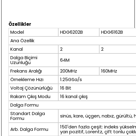
Özellikler
Model
HDG6202B
HDG6162B
Ana Özellik
Kanal
2
2
Dalga Biçimi
64M
Uzunluğu
Frekans Aralığı
200MHz
160MHz
Örnekleme Hızı
1.25GSa/s
Voltaj Çözünürlüğü
16 Bit
Rakam Çıkış Modu
16 kanal çıkış
Dalga Formu
Standart Dalga
sinüs, kare, üçgen, nabız, gürültü,
Formu
150'den fazla çeşit: indeks yükselm
Arb. Dalga Formu
yarı pozitif, Lorentz, çift tonlu çokl