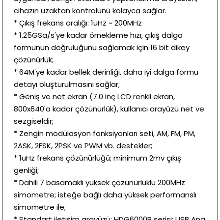
cihazın uzaktan kontrolünü kolayca sağlar.
* Çıkış frekans aralığı: 1uHz ~ 200MHz
* 1.25GSa/s'ye kadar örnekleme hızı, çıkış dalga
formunun doğruluğunu sağlamak için 16 bit dikey
çözünürlük;
* 64M'ye kadar bellek derinliği, daha iyi dalga formu
detayı oluşturulmasını sağlar;
* Geniş ve net ekran (7.0 inç LCD renkli ekran,
800x640'a kadar çözünürlük), kullanıcı arayüzü net ve
sezgiseldir;
* Zengin modülasyon fonksiyonları seti, AM, FM, PM,
2ASK, 2FSK, 2PSK ve PWM vb. destekler;
* 1uHz frekans çözünürlüğü; minimum 2mv çıkış
genliği;
* Dahili 7 basamaklı yüksek çözünürlüklü 200MHz
simometre; isteğe bağlı daha yüksek performanslı
simometre ile;
* Standart iletişim arayüzü: HDG6000B serisi: USB Ana