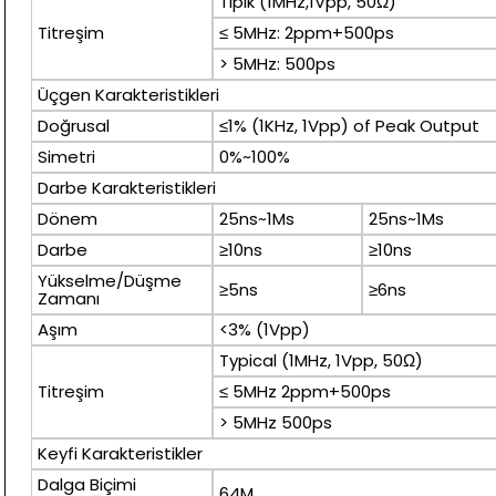
Tipik (1MHz,1Vpp, 50Ω)
Titreşim
≤ 5MHz: 2ppm+500ps
> 5MHz: 500ps
Üçgen Karakteristikleri
Doğrusal
≤1% (1KHz, 1Vpp) of Peak Output
Simetri
0%~100%
Darbe Karakteristikleri
Dönem
25ns~1Ms
25ns~1Ms
Darbe
≥10ns
≥10ns
Yükselme/Düşme
≥5ns
≥6ns
Zamanı
Aşım
<3% (1Vpp)
Typical (1MHz, 1Vpp, 50Ω)
Titreşim
≤ 5MHz 2ppm+500ps
> 5MHz 500ps
Keyfi Karakteristikler
Dalga Biçimi
64M