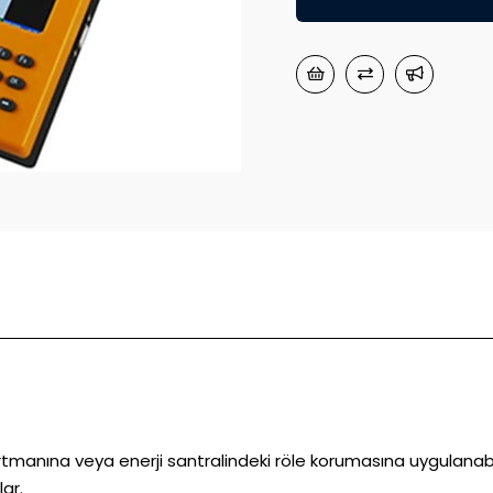
anına veya enerji santralindeki röle korumasına uygulanabilir.
ar.