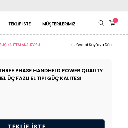
0
TEKLİF İSTE
MÜŞTERİLERİMİZ
Ç KALİTESİ ANALİZÖRÜ
< < Önceki Sayfaya Dön
 THREE PHASE HANDHELD POWER QUALITY
 ÜÇ FAZLI EL TIPI GÜÇ KALİTESİ
TEKLIF İSTE