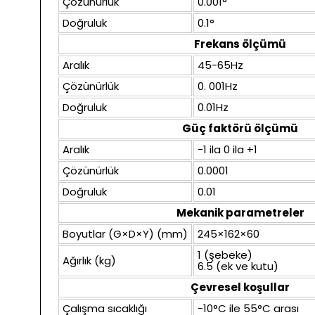
Çözünürlük
0.001°
Doğruluk
0.1°
Frekans ölçümü
Aralık
45-65Hz
Çözünürlük
0. 001Hz
Doğruluk
0.01Hz
Güç faktörü ölçümü
Aralık
-1 ila 0 ila +1
Çözünürlük
0.0001
Doğruluk
0.01
Mekanik parametreler
Boyutlar (G×D×Y) (mm)
245×162×60
1 (şebeke)
Ağırlık (kg)
6.5 (ek ve kutu)
Çevresel koşullar
Çalışma sıcaklığı
-10°C ile 55°C arası