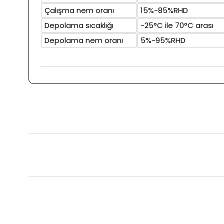
Çalışma nem oranı
15%-85%RHD
Depolama sıcaklığı
-25°C ile 70°C arası
Depolama nem oranı
5%-95%RHD