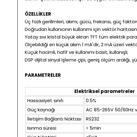
ÖZELLİKLER
Üç fazlı gerilimleri, akımı, gücü, frekansı, güç fak
Doğrudan kullanıcının kullanımı için vektör haritasın
Yatay sıvı kristal büyük ekran TFT tüm elektrik par
Ölçebildiği en küçük akım 1 mA'dir, 2 mA üzeri vekt
Küçük hacimli, hafif ve kullanımı basit, kullanışlı;
DSP dijital sinyal işleme çipi, geniş ölçüm aralığı, yü
PARAMETRELER
Elektriksel parametrele
Hassasiyet sınıfı
0.5%
Güç kaynağı
AC 85-265V 50/60Hz v
İletişim Bağlantı Noktası
RS232
Isınma süresi
< 5min