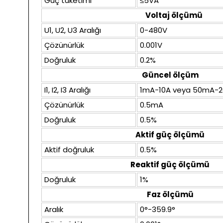
Güç tüketimi
≤5VA
Voltaj ölçümü
U1, U2, U3 Aralığı
0-480V
Çözünürlük
0.001V
Doğruluk
0.2%
Güncel ölçüm
I1, I2, I3 Aralığı
1mA-10A veya 50mA-
Çözünürlük
0.5mA
Doğruluk
0.5%
Aktif güç ölçümü
Aktif doğruluk
0.5%
Reaktif güç ölçümü
Doğruluk
1%
Faz ölçümü
Aralık
0°-359.9°