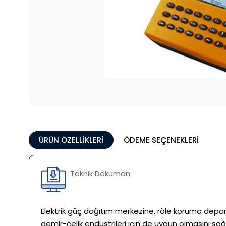
ÜRÜN ÖZELLIKLERI
ÖDEME SEÇENEKLERI
Teknik Döküman
Elektrik güç dağıtım merkezine, röle koruma departm
demir-çelik endüstrileri için de uygun olmasını sağl