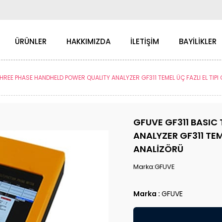
ÜRÜNLER
HAKKIMIZDA
İLETİŞİM
BAYİLİKLER
REE PHASE HANDHELD POWER QUALITY ANALYZER GF311 TEMEL ÜÇ FAZLI EL TIPI GÜ
GFUVE GF311 BASIC
ANALYZER GF311 TEMEL
ANALİZÖRÜ
Marka:GFUVE
Marka
:
GFUVE