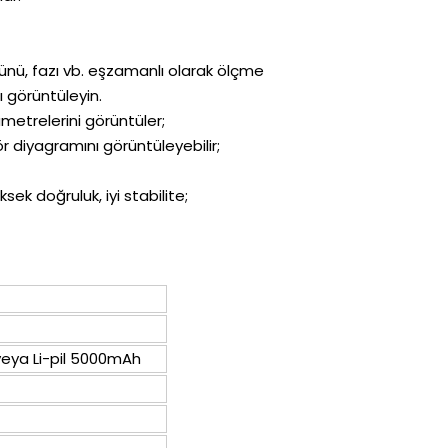
törünü, fazı vb. eşzamanlı olarak ölçme
ı görüntüleyin.
ametrelerini görüntüler;
ör diyagramını görüntüleyebilir;
ksek doğruluk, iyi stabilite;
r
eya Li-pil 5000mAh