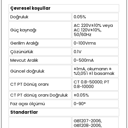
Çevresel koşullar
Doğruluk
0.05%
AC 220V±10% veya
Güç kaynağı
AC 120V±10%,
50/60Hz
Gerilim Aralığı
0-100Vrms
Çözünürlük
0.1V
Mevcut Aralık
0-500mA
±1mA, okumanın ±
Güncel doğruluk
%0,05'i ±1 basamak
CT 0.8-50000; PT
CT PT Dönüş oranı
0.8-10000
CT PT dönüş oranı Doğruluk
±0.05%
Faz açısı ölçümü
0-90°
Standartlar
GB1207-2006,
GB1208-2006,