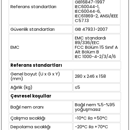
GB16847-1997
Referans standartları
IEC60044-1,
IEC60044-6,
IEC61869-2, ANSI/IEEE
C57.13
Güvenlik standartları
GB 4793.1-2007
EMC standardı
89/336/EEC
EMC
FCC Bölüm 15 Sınıf A
Alt Bölüm B
IEC 1000-4-2/3/4/6
Referans standartları
Genel boyut (U x G x Y)
280 x 246 x 158
(mm)
Ağırlık (kg)
≤5
Çevresel koşullar
Bağıl nem %5-%95
Bağıl nem oranı
yoğuşmasız
Çalışma sıcaklığı
-10°C ila +50°C
Depolama sıcaklığı
-20°C ila +70°C