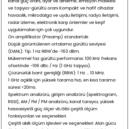
kanal güç oranı, ayar ve dinleme, emisyon maskesi
ve taşıyıcı-gürültü oranı Kompakt ve hafif cihazlar
havacılık, mikrodalga ve uydu iletişimi, radyo iletişimi,
radar izleme, elektronik karşı önlemler ve keşif
uygulamaları için çok uygundur.
Ön amplifikatör (Preamp) standartdır.
Düşük görüntülenen ortalama gürültü seviyesi
(DANL): Tip. 1 Hz RBW'de -163 dBm.
Mükemmel faz gürültü performansı: 100 kHz frekans
ofsetinde -106 dBc / Hz (1 GHz taşıyıcı).
Çözünürlük bant genişliği (RBW): 1 Hz ... 10 MHz.
1 GHz açıklık için yüksek tarama hızı, en kısa tarama
süresi <20ms.
Spektrum analizörü, girişim analizörü (spektrogram,
RSSI), AM / FM / PM analizörü, kanal tarayıcı, yüksek
hassasiyetli güç ölçer vb.Gibi çeşitli ölçüm
fonksiyonları ve seçenekleri.
Çeşitli akıllı ölçüm işlevleri ve seçenekleri: Alan gücü