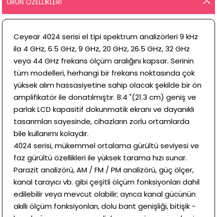
ÜRÜN ÖZELLIKLERI
Ceyear 4024 serisi el tipi spektrum analizörleri 9 kHz
ila 4 GHz, 6.5 GHz, 9 GHz, 20 GHz, 26.5 GHz, 32 GHz
veya 44 GHz frekans ölçüm aralığını kapsar. Serinin
tüm modelleri, herhangi bir frekans noktasında çok
yüksek alım hassasiyetine sahip olacak şekilde bir ön
amplifikatör ile donatılmıştır. 8.4 "(21.3 cm) geniş ve
parlak LCD kapasitif dokunmatik ekranı ve dayanıklı
tasarımları sayesinde, cihazların zorlu ortamlarda
bile kullanımı kolaydır.
4024 serisi, mükemmel ortalama gürültü seviyesi ve
faz gürültü özellikleri ile yüksek tarama hızı sunar.
Parazit analizörü, AM / FM / PM analizörü, güç ölçer,
kanal tarayıcı vb. gibi çeşitli ölçüm fonksiyonları dahil
edilebilir veya mevcut olabilir; ayrıca kanal gücünün
akıllı ölçüm fonksiyonları, dolu bant genişliği, bitişik -