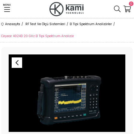
0
MENU
Anasayfa
RF Test Ve Ölçü Sistemleri
El Tipi Spektrum Analizörler
Ceyear 4024D 20 GHz El Tipi Spektrum Analizör