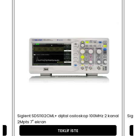
Siglent SDS1102CML+ dijital osiloskop 100MHz 2 kanal
Sigl
2Mpts 7" ekran
TEKLIF İSTE