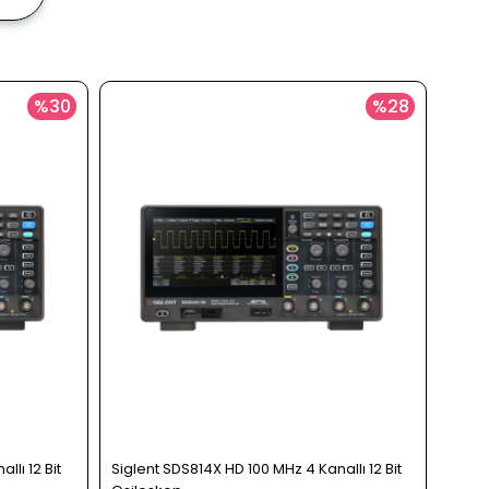
%30
%28
llı 12 Bit
Siglent SDS814X HD 100 MHz 4 Kanallı 12 Bit
Sigle