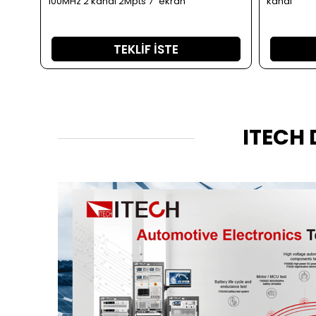
100MHz 2 kanal 2Mpts 7" ekran
kanal
TEKLIF İSTE
ITECH 