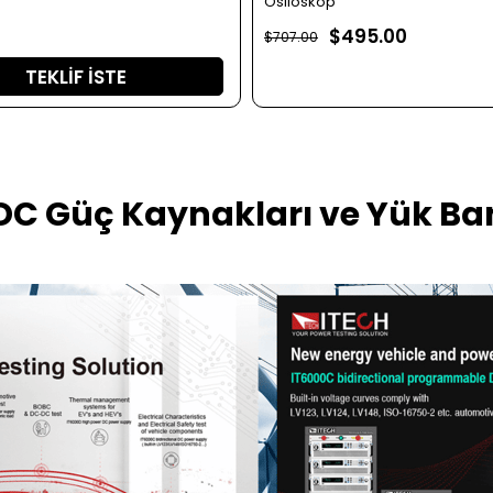
Osiloskop
$495.00
$707.00
TEKLIF İSTE
%22
DC Güç Kaynakları ve Yük Ba