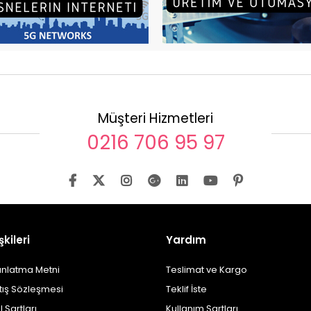
Müşteri Hizmetleri
0216 706 95 97
şkileri
Yardım
ınlatma Metni
Teslimat ve Kargo
tış Sözleşmesi
Teklif İste
l Şartları
Kullanım Şartları